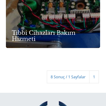
Tıbbi Cihazları Bakım
Hizmeti
(Şimdi
8 Sonuç / 1 Sayfalar
1