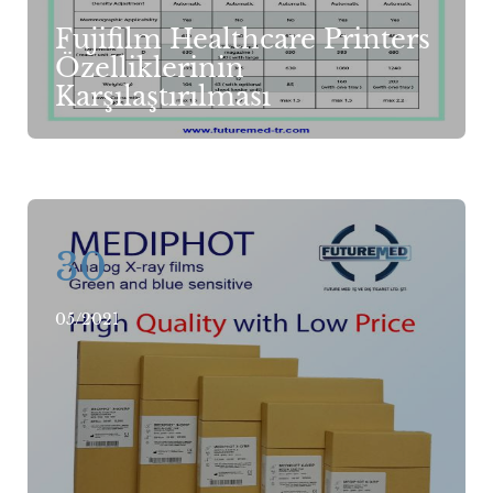
Fujifilm Healthcare Printers
Özelliklerinin
Karşılaştırılması
30
05/2021