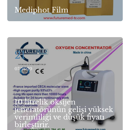
Mediphot Film
21
07/2020
10 litrelik oksijen
jeneratörünün gelişi yüksek
verimliliği ve düşük fiyatı
birleştirir.